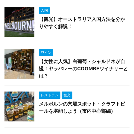
入国
【観光】オーストラリア入国方法を分か
りやすく解説！
ワイン
【女性に人気】白葡萄・シャルドネが自
慢！ヤラバレーのCOOMBEワイナリーと
は？
レストラン
観光
メルボルンの穴場スポット・クラフトビ
ールを堪能しよう（市内中心部編）