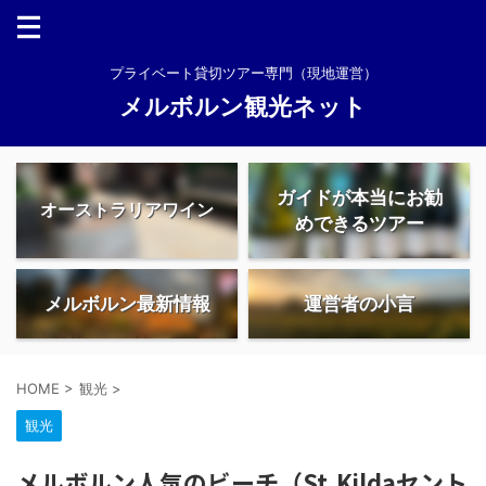
プライベート貸切ツアー専門（現地運営）
メルボルン観光ネット
ガイドが本当にお勧
オーストラリアワイン
めできるツアー
メルボルン最新情報
運営者の小言
HOME
>
観光
>
観光
メルボルン人気のビーチ（St.Kildaセント