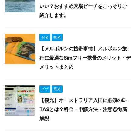
いい？おすすめ穴場ビーチをこっそりご
紹介します。
お金
観光
【メルボルンの携帯事情】メルボルン旅
行に最適なSimフリー携帯のメリット・デ
メリットまとめ
ビザ
観光
【観光】オーストラリア入国に必須のE-
TASとは？料金・申請方法・注意点徹底
解説