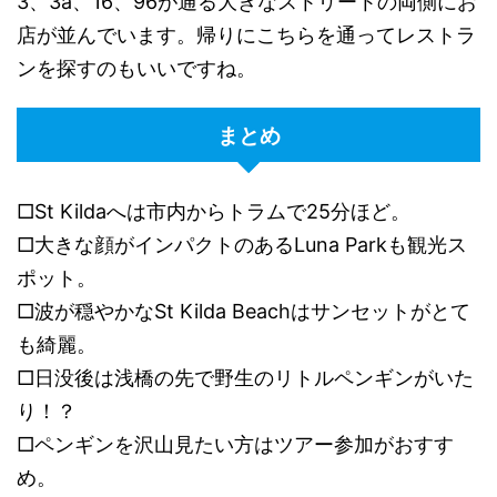
3、3a、16、96が通る大きなストリートの両側にお
店が並んでいます。帰りにこちらを通ってレストラ
ンを探すのもいいですね。
まとめ
□St Kilda
へは市内からトラムで
25
分ほど。
□
大きな顔がインパクトのある
Luna Park
も観光ス
ポット。
□
波が穏やかな
St Kilda Beach
はサンセットがとて
も綺麗。
□
日没後は浅橋の先で野生のリトルペンギンがいた
り！？
□
ペンギンを沢山見たい方はツアー参加がおすす
め。