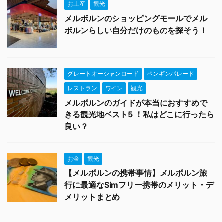
お土産
観光
メルボルンのショッピングモールでメル
ボルンらしい自分だけのものを探そう！
グレートオーシャンロード
ペンギンパレード
レストラン
ワイン
観光
メルボルンのガイドが本当におすすめで
きる観光地ベスト5 ！私はどこに行ったら
良い？
お金
観光
【メルボルンの携帯事情】メルボルン旅
行に最適なSimフリー携帯のメリット・デ
メリットまとめ