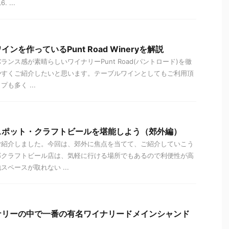
...
を作っているPunt Road Wineryを解説
ンス感が素晴らしいワイナリーPunt Road(パントロード)を徹
やすくご紹介したいと思います。テーブルワインとしてもご利用頂
も多く ...
スポット・クラフトビールを堪能しよう（郊外編）
ご紹介しました。今回は、郊外に焦点を当てて、ご紹介していこう
部クラフトビール店は、気軽に行ける場所でもあるので利便性が高
ペースが取れない ...
ナリーの中で一番の有名ワイナリードメインシャンド