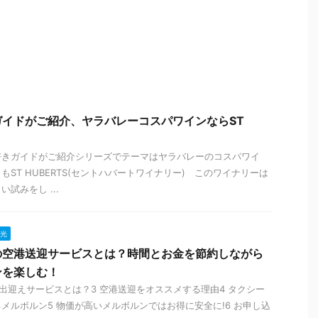
イドがご紹介、ヤラバレーコスパワインならST
好きガイドがご紹介シリーズでテーマはヤラバレーのコスパワイ
ST HUBERTS(セントハバートワイナリー) このワイナリーは
試みをし ...
光
の空港送迎サービスとは？時間とお金を節約しながら
ンを楽しむ！
お出迎えサービスとは？3 空港送迎をオススメする理由4 タクシー
メルボルン5 物価が高いメルボルンではお得に安全に!6 お申し込