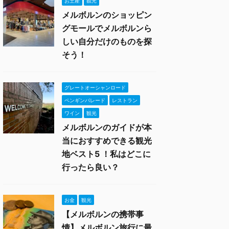
お土産
観光
メルボルンのショッピン
グモールでメルボルンら
しい自分だけのものを探
そう！
グレートオーシャンロード
ペンギンパレード
レストラン
ワイン
観光
メルボルンのガイドが本
当におすすめできる観光
地ベスト5 ！私はどこに
行ったら良い？
お金
観光
【メルボルンの携帯事
情】メルボルン旅行に最