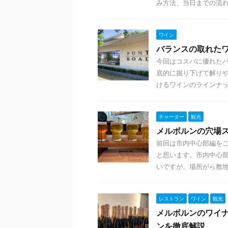
み方法、当日までの流れ6. 
ワイン
バランスの取れたワイン
今回はコスパに優れたバラ
底的に掘り下げて解り
けるワインのラインナップ
チャーター
観光
メルボルンの穴場
前回は市内中心部編を
と思います。市内中心
いですが、場所がら敷地ス
レストラン
ワイン
観光
メルボルンのワイ
ンを徹底解説