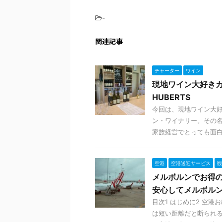
-
関連記事
チャーター
ワイン
現地ワイン大好きガ
HUBERTS
今回は、現地ワイン大
ン・ワイナリー。その名も
家族経営でとっても面白い
空港
空港送迎サービス
観
メルボルンでお得
安心してメルボル
目次1 はじめに2 空港
は短い距離だと断られる