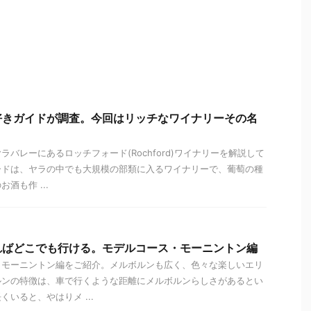
好きガイドが調査。今回はリッチなワイナリーその名
バレーにあるロッチフォード(Rochford)ワイナリーを解説して
ードは、ヤラの中でも大規模の部類に入るワイナリーで、葡萄の種
酒も作 ...
ればどこでも行ける。モデルコース・モーニントン編
・モーニントン編をご紹介。メルボルンも広く、色々な楽しいエリ
ルンの特徴は、車で行くような距離にメルボルンらしさがあるとい
いると、やはりメ ...