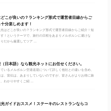
はどこが良いの？ランキング形式で運営者目線からご
も十分楽しめます！
観光はどこが良いの？ランキング形式で運営者目線からご紹介！短
ます！というテーマで、旅行の日程をあまりメルボルンに避けな
だから厳選してツア ...
迎（日本語）なら観光ネットにお任せください。
しているメルボルン空港送迎について詳しく他社との違いを含め、
常は、宣伝は、あまりしていないのですが、皆さんがよりお得に旅
わかりやすくご紹 ...
観光ガイドおススメ！ステーキのレストランならコ