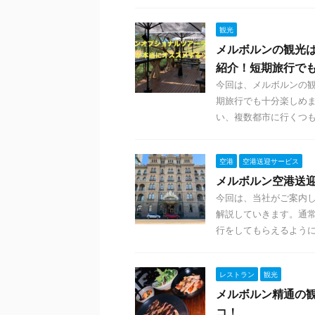
観光
メルボルンの観光
紹介！短期旅行で
今回は、メルボルンの
期旅行でも十分楽しめ
い、複数都市に行くつもり
空港
空港送迎サービス
メルボルン空港送
今回は、当社がご案内
解説していきます。通
行をしてもらえるように、
レストラン
観光
メルボルン精通の
コ！