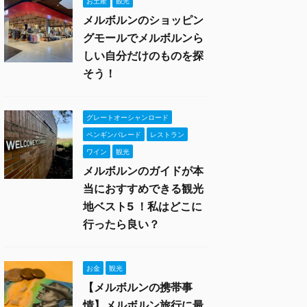
お土産
観光
メルボルンのショッピン
グモールでメルボルンら
しい自分だけのものを探
そう！
グレートオーシャンロード
ペンギンパレード
レストラン
ワイン
観光
メルボルンのガイドが本
当におすすめできる観光
地ベスト5 ！私はどこに
行ったら良い？
お金
観光
【メルボルンの携帯事
情】メルボルン旅行に最