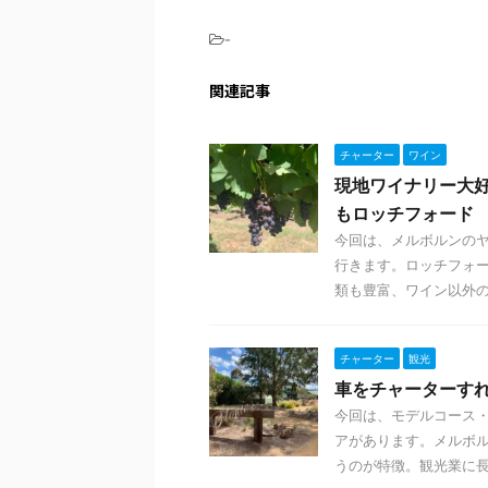
-
関連記事
チャーター
ワイン
現地ワイナリー大
もロッチフォード
今回は、メルボルンのヤラ
行きます。ロッチフォ
類も豊富、ワイン以外のお
チャーター
観光
車をチャーターす
今回は、モデルコース
アがあります。メルボ
うのが特徴。観光業に長く