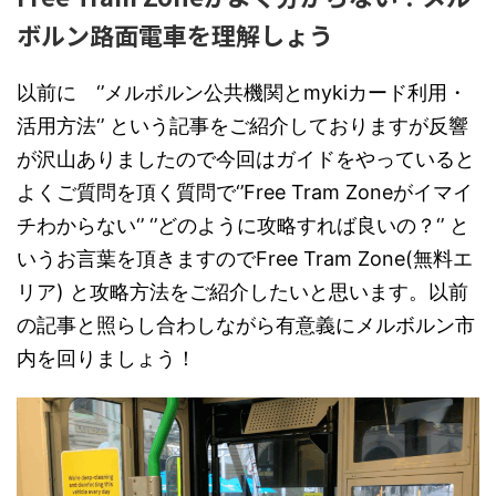
ボルン路面電車を理解しょう
以前に
‘’
メルボルン公共機関と
myki
カード利用・
活用方法
‘’
という記事をご紹介しておりますが反響
が沢山ありましたので今回はガイドをやっていると
よくご質問を頂く質問で
‘’Free Tram Zone
がイマイ
チわからない
‘’ ‘’
どのように攻略すれば良いの？
‘’
と
いうお言葉を頂きますので
Free Tram Zone(
無料エ
リア
)
と攻略方法をご紹介したいと思います。以前
の記事と照らし合わしながら有意義にメルボルン市
内を回りましょう！