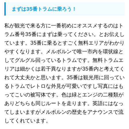
まずは
35
番トラムに乗ろう！
私が観光で来る方に一番初めにオススメするのはト
ラム番号
35
番にまずは乗ってください。とお伝えし
ています。
35
番に乗るとすごく無料エリアがわかり
やすくなります。メルボルンで唯一市内を環状線と
してグルグル回っているトラムです。無料トラムエ
リアは細かくは若干異なりますが
35
番内と考えてく
れて大丈夫かと思います。
35
番は観光用に回ってい
るトラムでレトロな外見が可愛いですし写真にはも
ってこいの被写体です。色は緑とエンジの二種類が
ありどちらも同じルートを走ります。英語にはなっ
てしまいますがメルボルンの歴史をアナウンスで流
してくれています。