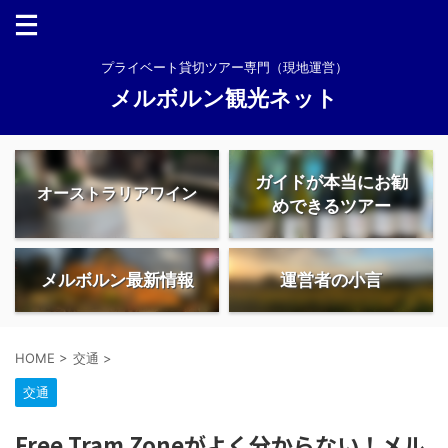
プライベート貸切ツアー専門（現地運営）
メルボルン観光ネット
ガイドが本当にお勧
オーストラリアワイン
めできるツアー
メルボルン最新情報
運営者の小言
HOME
>
交通
>
交通
Free Tram Zoneがよく分からない！メル