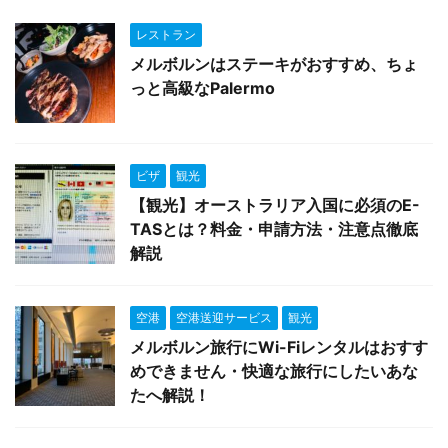
レストラン
メルボルンはステーキがおすすめ、ちょ
っと高級なPalermo
ビザ
観光
【観光】オーストラリア入国に必須のE-
TASとは？料金・申請方法・注意点徹底
解説
空港
空港送迎サービス
観光
メルボルン旅行にWi-Fiレンタルはおすす
めできません・快適な旅行にしたいあな
たへ解説！