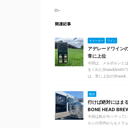
-
関連記事
チャーター
ワイン
アデレードワインの
常に上位
今回は、メルボルンと
をくれたShaw&Sm
は、常に上位のShaw& ..
観光
行けば絶対にはま
BONE HEAD BR
今回は私が今ハマって
ルンの市内からもトラム