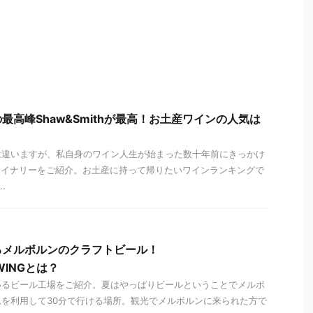
最高峰Shaw&Smithが最高！お土産ワインの人気は
は違いますが、私自身のワイン人生が始まった数十年前にきっかけ
ithワイナリーをご紹介。お土産に持って帰りたいワインランキングで
.
るメルボルンのクラフトビール！
EWINGとは？
いるビール工場をご紹介。夏はやっぱりビールということでメルボ
を利用して30分で行ける場所。観光でメルボルンに来られた方で