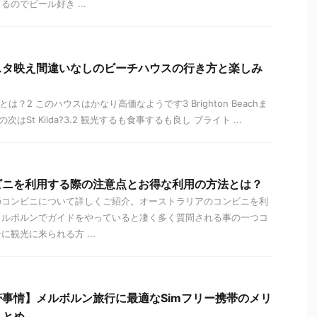
のでビール好き ...
スタ映え間違いなしのビーチハウスの行き方と楽しみ
は？2 このハウスはかなり高価なようです3 Brighton Beachま
onの次はSt Kilda?3.2 観光するも食事するも良し ブライト ...
ビニを利用する際の注意点とお得な利用の方法とは？
のコンビニについて詳しくご紹介。オーストラリアのコンビニを利
メルボルンでガイドをやっていると凄く多く質問される事の一つコ
観光に来られる方 ...
事情】メルボルン旅行に最適なSimフリー携帯のメリ
まとめ