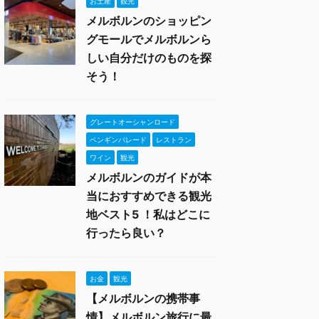
お土産
観光
メルボルンのショッピン
グモールでメルボルンら
しい自分だけのものを探
そう！
グレートオーシャンロード
ペンギンパレード
レストラン
ワイン
観光
メルボルンのガイドが本
当におすすめできる観光
地ベスト5 ！私はどこに
行ったら良い？
お金
観光
【メルボルンの携帯事
情】メルボルン旅行に最