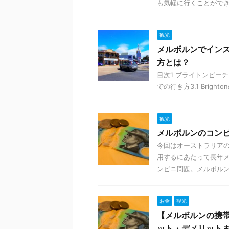
も気軽に行くことができる
観光
メルボルンでイン
方とは？
目次1 ブライトンビーチと
での行き方3.1 Bright
観光
メルボルンのコン
今回はオーストラリア
用するにあたって長年
ンビニ問題。メルボルンに
お金
観光
【メルボルンの携帯
ット・デメリット