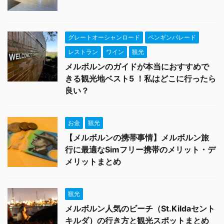
グレートオーシャンロード
ペンギンパレード
レストラン
ワイン
観光
メルボルンのガイドが本当におすすめで
きる観光地ベスト5 ！私はどこに行ったら
良い？
お金
観光
【メルボルンの携帯事情】メルボルン旅
行に最適なSimフリー携帯のメリット・デ
メリットまとめ
観光
メルボルン人気のビーチ（St.Kildaセント
キルダ）の行き方と観光スポットまとめ