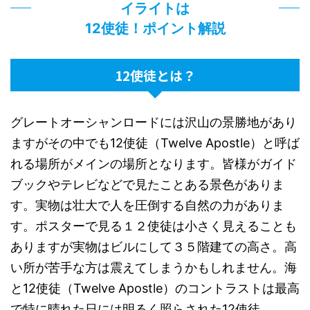
イライトは
12使徒！ポイント解説
12使徒とは？
グレートオーシャンロードには沢山の景勝地があり
ますがその中でも
12
使徒（
Twelve Apostle
）と呼ば
れる場所がメインの場所となります。皆様がガイド
ブックやテレビなどで見たことある景色がありま
す。実物は壮大で人を圧倒する自然の力がありま
す。ポスターで見る１２使徒は小さく見えることも
ありますが実物はビルにして３５階建ての高さ。高
い所が苦手な方は震えてしまうかもしれません。海
と
12
使徒（
Twelve Apostle
）のコントラストは最高
で特に晴れた日には明るく照らされた
12
使徒