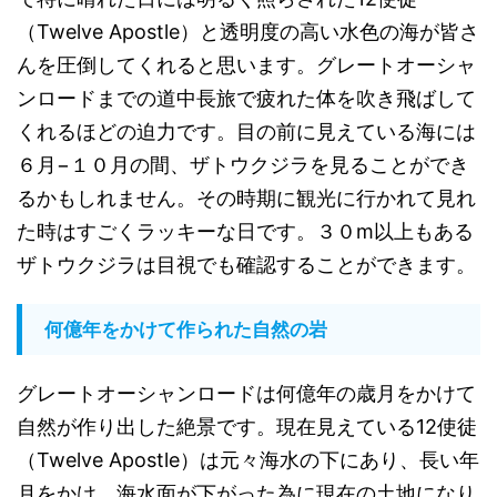
（
Twelve Apostle
）と透明度の高い水色の海が皆さ
んを圧倒してくれると思います。グレートオーシャ
ンロードまでの道中長旅で疲れた体を吹き飛ばして
くれるほどの迫力です。目の前に見えている海には
６月
−
１０月の間、ザトウクジラを見ることができ
るかもしれません。その時期に観光に行かれて見れ
た時はすごくラッキーな日です。３０
m
以上もある
ザトウクジラは目視でも確認することができます。
何億年をかけて作られた自然の岩
グレートオーシャンロードは何億年の歳月をかけて
自然が作り出した絶景です。現在見えている
12
使徒
（
Twelve Apostle
）は元々海水の下にあり、長い年
月をかけ、海水面が下がった為に現在の土地になり