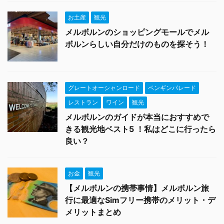
お土産
観光
メルボルンのショッピングモールでメル
ボルンらしい自分だけのものを探そう！
グレートオーシャンロード
ペンギンパレード
レストラン
ワイン
観光
メルボルンのガイドが本当におすすめで
きる観光地ベスト5 ！私はどこに行ったら
良い？
お金
観光
【メルボルンの携帯事情】メルボルン旅
行に最適なSimフリー携帯のメリット・デ
メリットまとめ